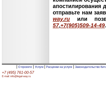
апостилирования д
отправьте нам зая
way.ru
или позв
57
,
+7(905)509-14-49
|
|
|
|
О проекте
Услуги
Расценки на услуги
Законодательство Ки
+7 (495) 761-00-57
E-mail: info@legal-way.ru