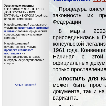
Уважаемые клиенты!
Процедура консул
ОФОРМЛЯЕМ ЛЮБЫЕ ТИПЫ
ДОЛГОСРОЧНЫХ ВИЗ В
законность их пр
КРАТЧАЙШИЕ СРОКИ (учебные,
рабочие, семейные)
Федерации.
Нашей компанией оказываются
услуги по
регистрации компаний
8 марта 2023 
в Китае
с полным юридическим
сопровождением указанных
присоединилась к Г
компаний
консульской легали
Нашей компанией
осуществляется услуга:
1961 года. Конвенци
проверка китайского
поставщика
на
Начиная с этой 
благонадежность, а такжке
внесудебное урегулирование
официальных докуме
споров.
только проставлени
Апостиль для К
может быть прост
Архив новостей
документа, так и на
варианта.