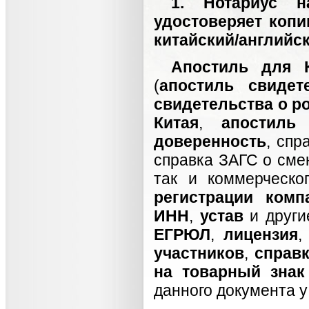
1. Нотариус н
удостоверяет копи
китайский/английс
Апостиль для 
(
апостиль свидет
свидетельства о р
Китая
,
апостиль
доверенность
, спр
справка ЗАГС о см
так и коммерческо
регистрации комп
ИНН
,
устав
и друг
ЕГРЮЛ
,
лицензия
участников
,
справк
на товарный знак
данного документа у