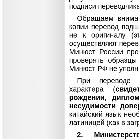
подписи переводчика
Обращаем внима
копии перевод подш
не к оригиналу (э
осуществляют перево
Минюст России пров
проверять образцы
Минюст РФ не уполн
При переводе 
характера (
свиде
рождении
,
дипло
несудимости
,
дове
китайский язык нео
латиницей (как в за
2. Министерс