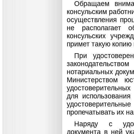
Обращаем вниман
консульским работни
осуществления про
не располагает о
консульских учреж
примет такую копию 
При удостоверен
законодательство
нотариальных докум
Министерством ю
удостоверительных
для использования
удостоверительн
пропечатывать их на
Наряду с удос
документа в ней ук