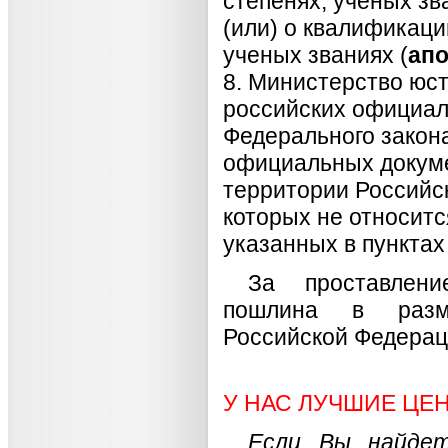
степенях, ученых зв
(или) о квалификаци
ученых званиях (
апо
8. Министерство юс
российских официал
Федерального закон
официальных докуме
территории Российс
которых не относитс
указанных в пунктах 
За проставлени
пошлина в разме
Российской Федераци
У НАС ЛУЧШИЕ ЦЕН
Если Вы найде