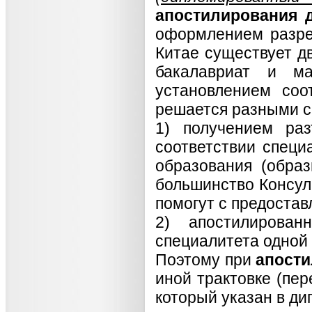
апостилирования 
оформлением разреш
Китае существует д
бакалавриат и ма
установлением соо
решается разными с
1) получением ра
соответствии специ
образования (обра
большинство Консул
помогут с предостав
2) апостилирова
специалитета одной
Поэтому при
апости
иной трактовке (пер
который указан в ди