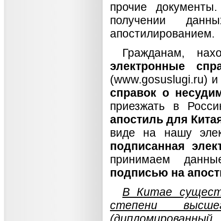
прочие документы
получении дан
апостилированием.
Гражданам, нах
электронные спр
(www.gosuslugi.ru) 
справок о несуди
приезжать в Росс
апостиль для Кита
виде на нашу эле
подписанная эле
принимаем дан
подписью на апост
В Китае сущест
степени высше
(дипломированный